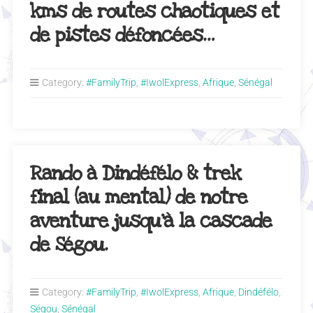
kms de routes chaotiques et
de pistes défoncées…
Category:
#FamilyTrip
,
#IwolExpress
,
Afrique
,
Sénégal
Rando à Dindéfélo & trek
final (au mental) de notre
aventure jusqu’à la cascade
de Ségou.
Category:
#FamilyTrip
,
#IwolExpress
,
Afrique
,
Dindéfélo
,
Ségou
,
Sénégal