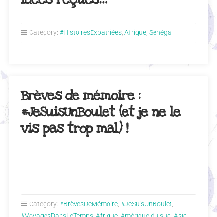
Category:
#HistoiresExpatriées
,
Afrique
,
Sénégal
Brèves de mémoire :
#JeSuisUnBoulet (et je ne le
vis pas trop mal) !
Category:
#BrèvesDeMémoire
,
#JeSuisUnBoulet
,
#VoyagesDansLeTemps
,
Afrique
,
Amérique du sud
,
Asie
,