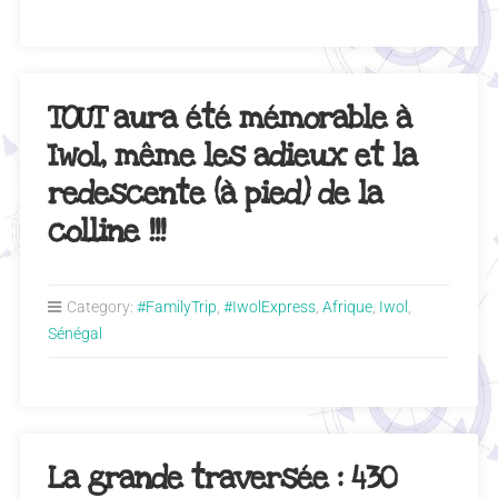
TOUT aura été mémorable à
Iwol, même les adieux et la
redescente (à pied) de la
colline !!!
Category:
#FamilyTrip
,
#IwolExpress
,
Afrique
,
Iwol
,
Sénégal
La grande traversée : 430