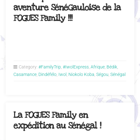
aventure SénéGauloise de la
FOGUES Family !!!
Category:
#FamilyTrip
,
#IwolExpress
,
Afrique
,
Bédik
,
Casamance
,
Dindéfélo
,
Iwol
,
Niokolo Koba
,
Ségou
,
Sénégal
La FOGUES Family en
expédition au Sénégal !