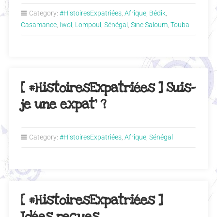
Category:
#HistoiresExpatriées
,
Afrique
,
Bédik
,
Casamance
,
Iwol
,
Lompoul
,
Sénégal
,
Sine Saloum
,
Touba
[ #HistoiresExpatriées ] Suis-
je une expat’ ?
Category:
#HistoiresExpatriées
,
Afrique
,
Sénégal
[ #HistoiresExpatriées ]
Idées reçues…