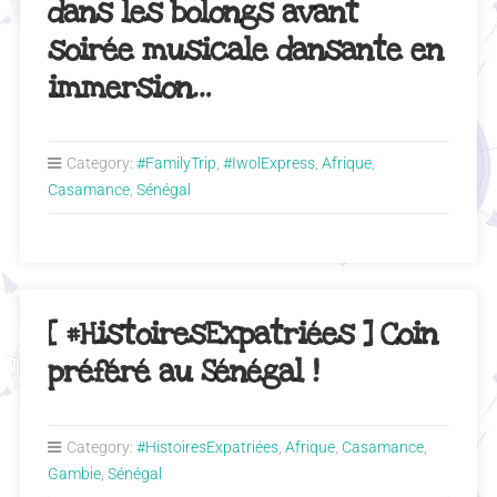
dans les bolongs avant
soirée musicale dansante en
immersion…
Category:
#FamilyTrip
,
#IwolExpress
,
Afrique
,
Casamance
,
Sénégal
[ #HistoiresExpatriées ] Coin
préféré au Sénégal !
Category:
#HistoiresExpatriées
,
Afrique
,
Casamance
,
Gambie
,
Sénégal