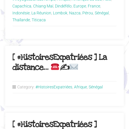
Capachica
,
Chiang Maï
,
Dindéfélo
,
Europe
,
France
,
Indonésie
,
La Réunion
,
Lombok
,
Nazca
,
Pérou
,
Sénégal
,
Thaïlande
,
Titicaca
[ #HistoiresExpatriées ] La
distance…
✍
Category:
#HistoiresExpatriées
,
Afrique
,
Sénégal
[ #HistoiresExpatriées ]