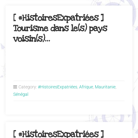
[ #HistoiresExpatriées ]
Tourisme dans le(s) pays
voisin(s)…
Category:
#HistoiresExpatriées
,
Afrique
,
Mauritanie
,
Sénégal
[ #HistoiresExpatriées ]