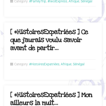
Category:
#FamilyTrip
,
#IwolExpress
,
Afrique
,
Sénégal
[ #HistoiresExpatriées ] Ce
que j’aurais voulu savoir
avant de partir…
Category:
#HistoiresExpatriées
,
Afrique
,
Sénégal
[ #HistoiresExpatriées ] Mon
ailleurs la nuit…