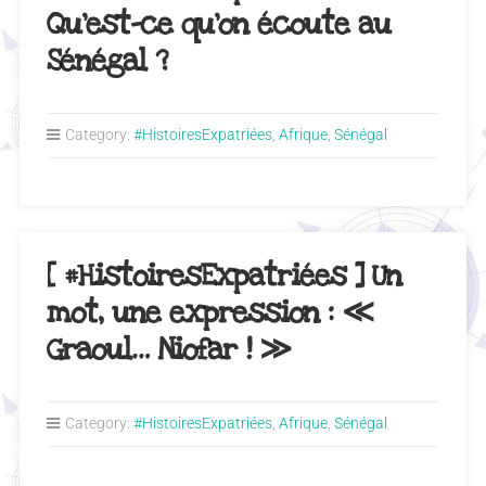
Qu’est-ce qu’on écoute au
Sénégal ?
Category:
#HistoiresExpatriées
,
Afrique
,
Sénégal
[ #HistoiresExpatriées ] Un
mot, une expression : ≪
Graoul… Niofar ! ≫
Category:
#HistoiresExpatriées
,
Afrique
,
Sénégal