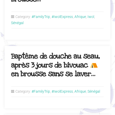
Category:
#FamilyTrip
,
#IwolExpress
,
Afrique
,
Iwol
,
Sénégal
Baptême de douche au seau,
après 3 jours de bivouac
en brousse sans se laver…
Category:
#FamilyTrip
,
#IwolExpress
,
Afrique
,
Sénégal