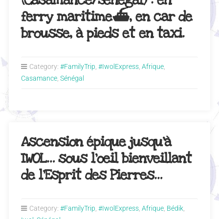
(Casamance/Sénégal) : en
ferry maritime⛴, en car de
brousse, à pieds et en taxi.
Category:
#FamilyTrip
,
#IwolExpress
,
Afrique
,
Casamance
,
Sénégal
Ascension épique jusqu’à
IWOL… sous l’oeil bienveillant
de l’Esprit des Pierres…
Category:
#FamilyTrip
,
#IwolExpress
,
Afrique
,
Bédik
,