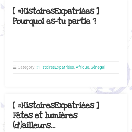
[ #HistoiresExpatriées ]
Pourquoi es-tu partie ?
Category:
#HistoiresExpatriées
,
Afrique
,
Sénégal
[ #HistoiresExpatriées ]
Fêtes et lumières
(d’)ailleurs…