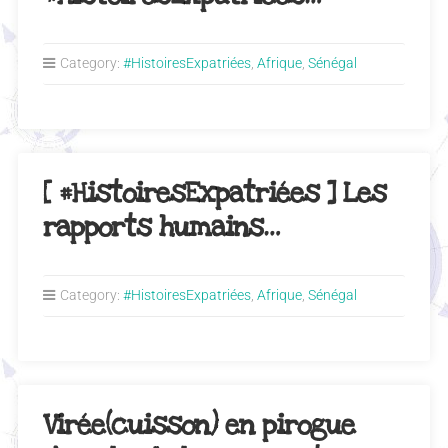
Category:
#HistoiresExpatriées
,
Afrique
,
Sénégal
[ #HistoiresExpatriées ] Les
rapports humains…
Category:
#HistoiresExpatriées
,
Afrique
,
Sénégal
Virée(cuisson) en pirogue