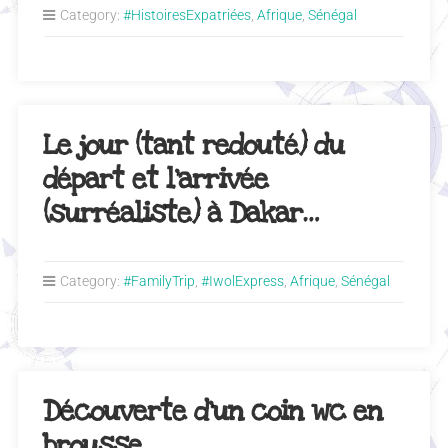
Category:
#HistoiresExpatriées
,
Afrique
,
Sénégal
Le jour (tant redouté) du
départ et l’arrivée
(surréaliste) à Dakar…
Category:
#FamilyTrip
,
#IwolExpress
,
Afrique
,
Sénégal
Découverte d’un coin wc en
brousse…