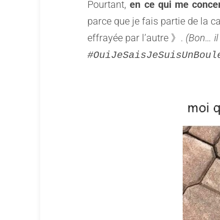
Pourtant,
en ce qui me concer
parce que je fais partie de la 
effrayée par l’autre 》.
(Bon… i
#OuiJeSaisJeSuisUnBoul