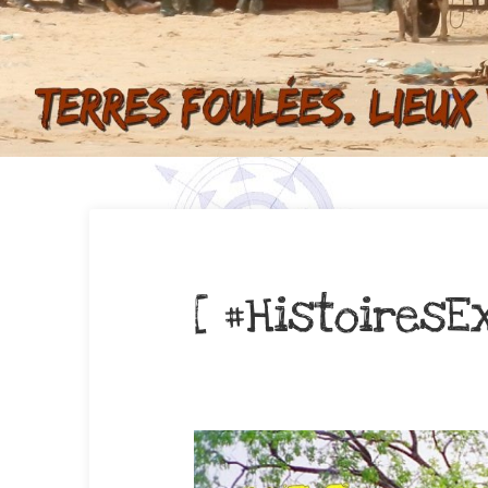
[ #HistoiresE