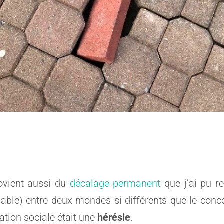
rovient aussi du
décalage permanent
que j’ai pu r
obable) entre deux mondes si différents que le c
tion sociale était une
hérésie
.