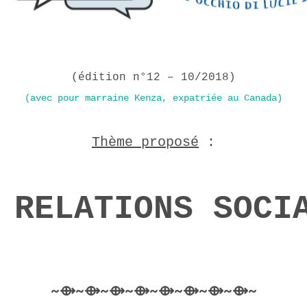
(
édition n
°
1
2
–
10
/201
8
)
(avec pour marraine
Kenza
, expatriée au Canada)
Thème proposé
:
 RELATIONS SOCI
~⟴~⟴~⟴~⟴~⟴~⟴~⟴~⟴~