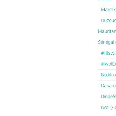
Marrak
Ouzou
Mauritan
Sénégal
#Histoi
#IwolE
Bédik
(
Casam
Dindéfé
Iwol
(6