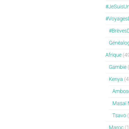
#JeSuisUn
#Voyages
#Brèves
Généalog
Afrique
(4
Gambie
(
Kenya
(4
Ambose
Masaï 
Tsavo
(
Maroc
(1