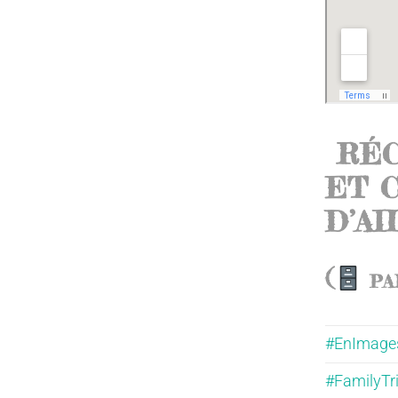
RÉC
ET 
D’A
(
PA
#EnImage
#FamilyTr