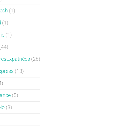
ech
(1)
d
(1)
ie
(1)
(44)
resExpatriées
(26)
xpress
(13)
4)
ance
(5)
lo
(3)
)