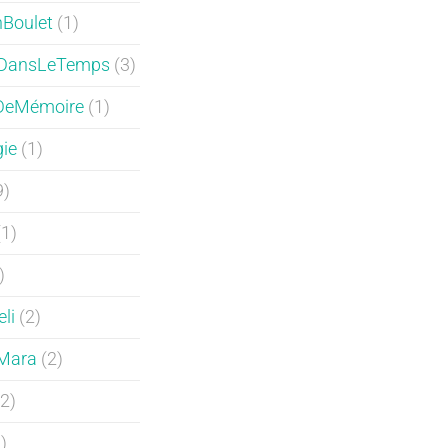
Boulet
(1)
DansLeTemps
(3)
DeMémoire
(1)
ie
(1)
9)
1)
)
li
(2)
Mara
(2)
2)
)