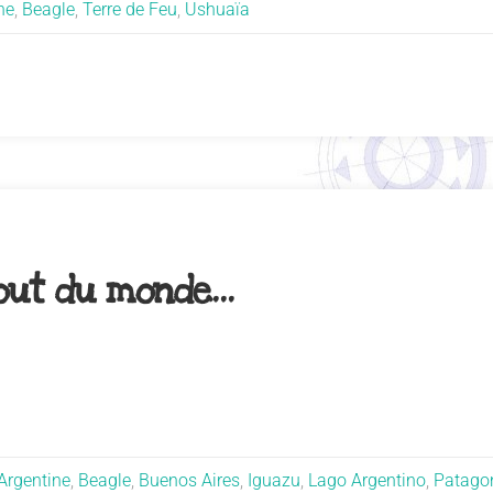
ne
,
Beagle
,
Terre de Feu
,
Ushuaïa
bout du monde…
Argentine
,
Beagle
,
Buenos Aires
,
Iguazu
,
Lago Argentino
,
Patago