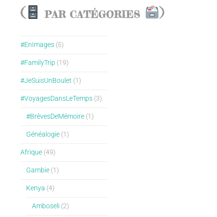
(
)
PAR CATÉGORIES
#EnImages
(5)
#FamilyTrip
(19)
#JeSuisUnBoulet
(1)
#VoyagesDansLeTemps
(3)
#BrèvesDeMémoire
(1)
Généalogie
(1)
Afrique
(49)
Gambie
(1)
Kenya
(4)
Amboseli
(2)