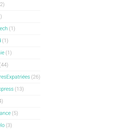
2)
)
ech
(1)
d
(1)
ie
(1)
(44)
resExpatriées
(26)
xpress
(13)
4)
ance
(5)
lo
(3)