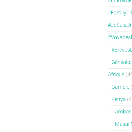
#EnImage
#FamilyTr
#JeSuisUn
#Voyages
#Brèves
Généalog
Afrique
(4
Gambie
(
Kenya
(4
Ambose
Masaï 