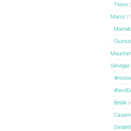
Tsavo
(
Maroc
(1
Marrak
Ouzou
Mauritan
Sénégal
#Histoi
#IwolE
Bédik
(
Casam
Dindéfé