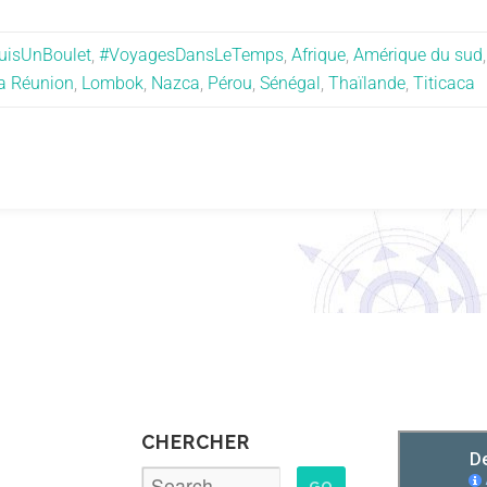
uisUnBoulet
,
#VoyagesDansLeTemps
,
Afrique
,
Amérique du sud
a Réunion
,
Lombok
,
Nazca
,
Pérou
,
Sénégal
,
Thaïlande
,
Titicaca
R
CHERCHER