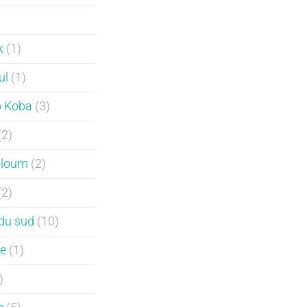
)
k
(1)
ul
(1)
o Koba
(3)
(2)
aloum
(2)
(2)
du sud
(10)
e
(1)
)