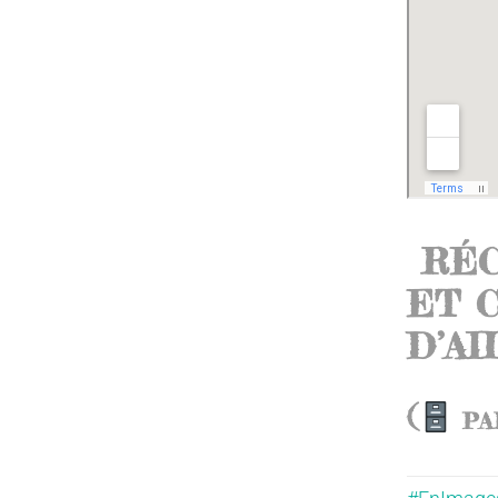
RÉC
ET 
D’A
(
PA