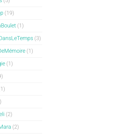
s
(5)
ip
(19)
Boulet
(1)
DansLeTemps
(3)
DeMémoire
(1)
ie
(1)
9)
1)
)
li
(2)
Mara
(2)