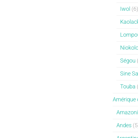
Iwol
(6
Kaolac
Lompo
Niokol
Ségou
Sine S
Touba
Amérique 
Amazoni
Andes
(5