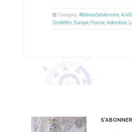
Category:
#BrèvesDeMémoire
,
#JeS
Dindéfélo
,
Europe
,
France
,
Indonésie
,
L
S’ABONNE