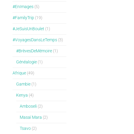
#EnImages
(5)
#FamilyTrip
(19)
#JeSuisUnBoulet
(1)
#VoyagesDansLeTemps
(3)
#BrèvesDeMémoire
(1)
Généalogie
(1)
Afrique
(49)
Gambie
(1)
Kenya
(4)
Amboseli
(2)
Masaï Mara
(2)
Tsavo
(2)