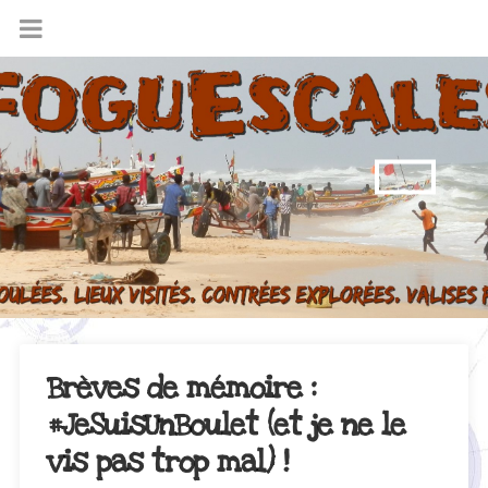
Brèves de mémoire :
#JeSuisUnBoulet (et je ne le
vis pas trop mal) !