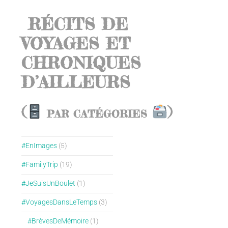
RÉCITS DE
VOYAGES ET
CHRONIQUES
D’AILLEURS
(
)
PAR CATÉGORIES
#EnImages
(5)
#FamilyTrip
(19)
#JeSuisUnBoulet
(1)
#VoyagesDansLeTemps
(3)
#BrèvesDeMémoire
(1)