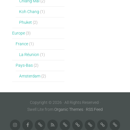
Chiang Maï
(2)
Koh Chang
(1)
Phuket
(2)
Europe
(3)
France
(1)
La Réunion
(1)
Pays-Bas
(2)
Amsterdam
(2)
Copyright © 2026 · All Rights Reserved ·
Swell Lite from
Organic Themes
·
RSS Feed