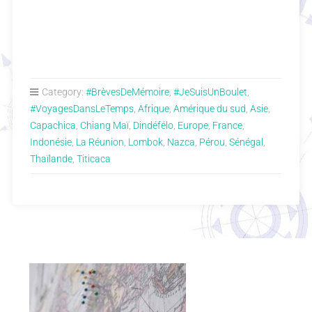
Category:
#BrèvesDeMémoire
,
#JeSuisUnBoulet
,
#VoyagesDansLeTemps
,
Afrique
,
Amérique du sud
,
Asie
,
Capachica
,
Chiang Maï
,
Dindéfélo
,
Europe
,
France
,
Indonésie
,
La Réunion
,
Lombok
,
Nazca
,
Pérou
,
Sénégal
,
Thaïlande
,
Titicaca