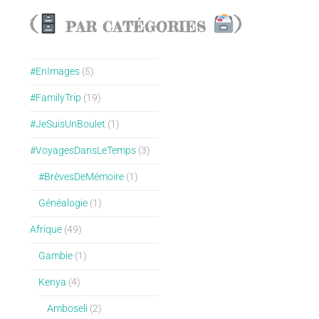
(
)
PAR CATÉGORIES
#EnImages
(5)
#FamilyTrip
(19)
#JeSuisUnBoulet
(1)
#VoyagesDansLeTemps
(3)
#BrèvesDeMémoire
(1)
Généalogie
(1)
Afrique
(49)
Gambie
(1)
Kenya
(4)
Amboseli
(2)