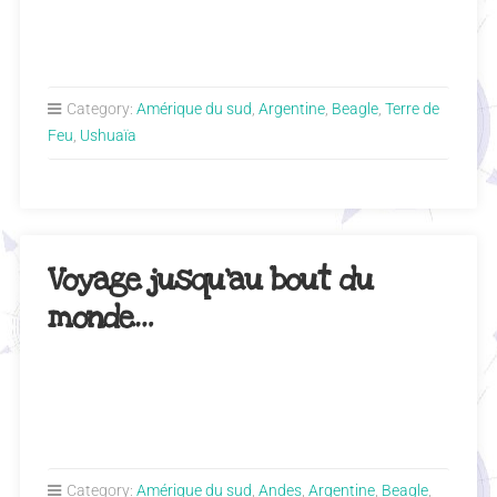
Category:
Amérique du sud
,
Argentine
,
Beagle
,
Terre de
Feu
,
Ushuaïa
Voyage jusqu’au bout du
monde…
Category:
Amérique du sud
,
Andes
,
Argentine
,
Beagle
,