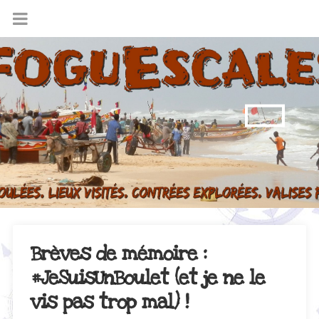
Brèves de mémoire :
#JeSuisUnBoulet (et je ne le
vis pas trop mal) !