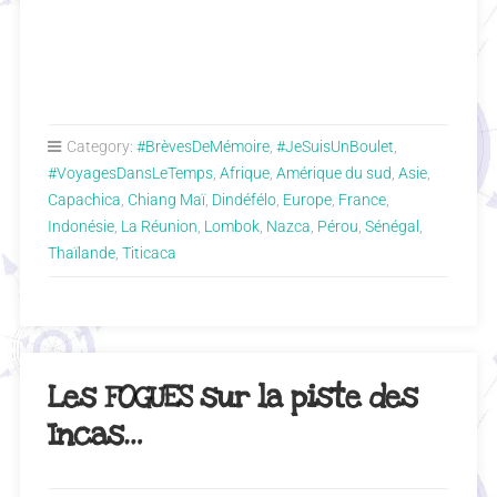
Category:
#BrèvesDeMémoire
,
#JeSuisUnBoulet
,
#VoyagesDansLeTemps
,
Afrique
,
Amérique du sud
,
Asie
,
Capachica
,
Chiang Maï
,
Dindéfélo
,
Europe
,
France
,
Indonésie
,
La Réunion
,
Lombok
,
Nazca
,
Pérou
,
Sénégal
,
Thaïlande
,
Titicaca
Les FOGUES sur la piste des
Incas…