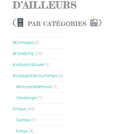
D’AILLEURS
(
)
PAR CATÉGORIES
#EnImages
(5)
#FamilyTrip
(19)
#JeSuisUnBoulet
(1)
#VoyagesDansLeTemps
(3)
#BrèvesDeMémoire
(1)
Généalogie
(1)
Afrique
(49)
Gambie
(1)
Kenya
(4)