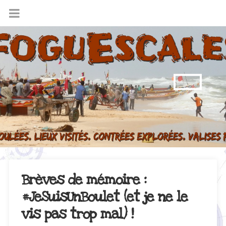
Brèves de mémoire :
#JeSuisUnBoulet (et je ne le
vis pas trop mal) !