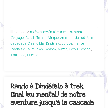
Category:
#BrèvesDeMémoire
,
#JeSuisUnBoulet
,
#VoyagesDansLeTemps
,
Afrique
,
Amérique du sud
,
Asie
,
Capachica
,
Chiang Maï
,
Dindéfélo
,
Europe
,
France
,
Indonésie
,
La Réunion
,
Lombok
,
Nazca
,
Pérou
,
Sénégal
,
Thaïlande
,
Titicaca
Rando à Dindéfélo & trek
final (au mental) de notre
aventure jusqu’à la cascade