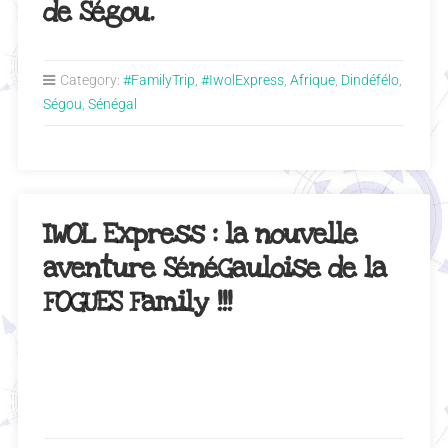
de Ségou.
Category:
#FamilyTrip
,
#IwolExpress
,
Afrique
,
Dindéfélo
,
Ségou
,
Sénégal
IWOL Express : la nouvelle
aventure SénéGauloise de la
FOGUES Family !!!