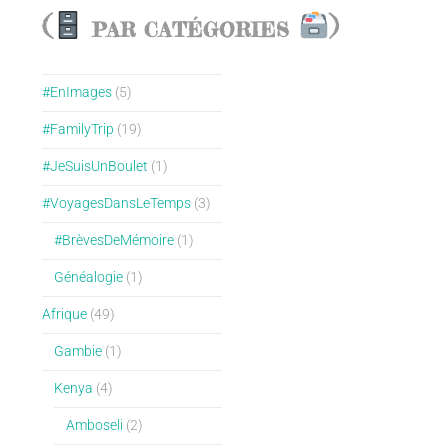
(
)
PAR CATÉGORIES
#EnImages
(5)
#FamilyTrip
(19)
#JeSuisUnBoulet
(1)
#VoyagesDansLeTemps
(3)
#BrèvesDeMémoire
(1)
Généalogie
(1)
Afrique
(49)
Gambie
(1)
Kenya
(4)
Amboseli
(2)