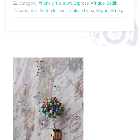
Category:
#FamilyTrip
,
#IwolExpress
,
Afrique
,
Bédik
,
Casamance
,
Dindéfélo
,
Iwol
,
Niokolo Koba
,
Ségou
,
Sénégal