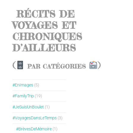
RÉCITS DE
VOYAGES ET
CHRONIQUES
D’AILLEURS
(
)
PAR CATÉGORIES
#EnImages
(5)
#FamilyTrip
(19)
#JeSuisUnBoulet
(1)
#VoyagesDansLeTemps
(3)
#BrèvesDeMémoire
(1)