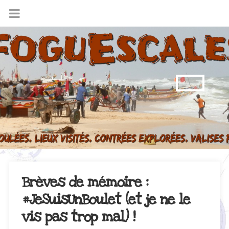
Brèves de mémoire :
#JeSuisUnBoulet (et je ne le
vis pas trop mal) !