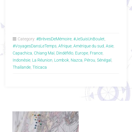
Category:
#BrèvesDeMémoire
,
#JeSuisUnBoulet
,
#VoyagesDansLeTemps
,
Afrique
,
Amérique du sud
,
Asie
,
Capachica
,
Chiang Maï
,
Dindéfélo
,
Europe
,
France
,
Indonésie
,
La Réunion
,
Lombok
,
Nazca
,
Pérou
,
Sénégal
,
Thaïlande
,
Titicaca