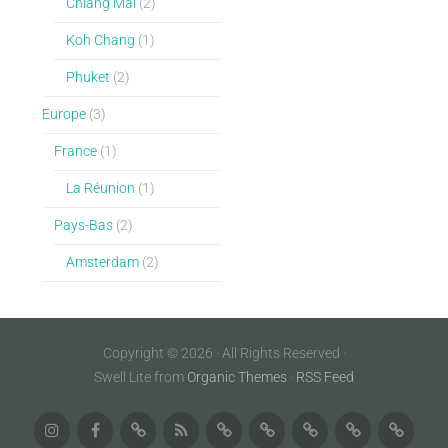
Chiang Maï
(2)
Koh Chang
(1)
Phuket
(2)
Europe
(3)
France
(1)
La Réunion
(1)
Pays-Bas
(2)
Amsterdam
(2)
Copyright © 2026 · All Rights Reserved ·
Swell Lite from
Organic Themes
·
RSS Feed