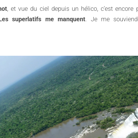
mot
, et vue du ciel depuis un hélico, c’est encore
 Les superlatifs me manquent
. Je me souviend